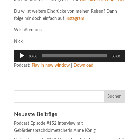
mit am Start bist! Hier geht es zur
Übersicht des Podcasts
.
Du willst weitere Eindrücke von meinen Reisen? Dann
folge mir doch einfach auf
Instagram
Wir hören uns…
Nick
Audio-
00:00
00:00
Player
Podcast:
Play in new window
|
Download
Neueste Beiträge
Podcast Episode #152 Interview mit
Gebärdensprachdolmetscherin Anne König